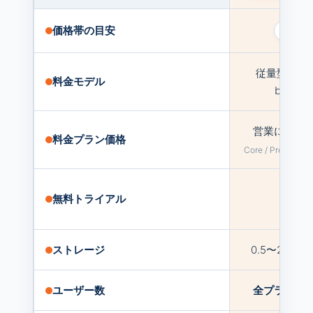
価格帯の目安
$
$
従量型（Usa
料金モデル
based
営業に問い
料金プラン価格
Core / Premier / E
✓
無料トライアル
7日間
ストレージ
0.5〜2GB
ユーザー数
全プランで