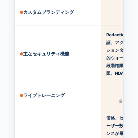
✓
カスタムブランディング
全プラン
Redaction、
証、アクセス期
ションタイムア
主なセキュリティ機能
的ウォーターマ
段階権限、IP/
限、NDA、Fence
✓
ライブトレーニング
全プラン対
価格、セキュリ
ーザー数の柔軟
ンスが最も良い