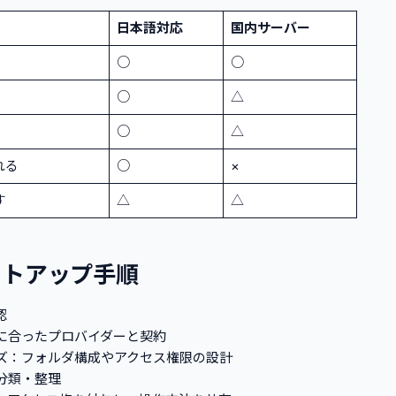
日本語対応
国内サーバー
○
○
○
△
○
△
れる
○
×
す
△
△
ットアップ手順
認
に合ったプロバイダーと契約
ズ：フォルダ構成やアクセス権限の設計
分類・整理